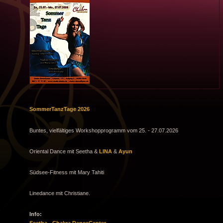
SommerTanzTage 2026
Buntes, vielfältiges Workshopprogramm vom 25. - 27.07.2026
Oriental Dance mit Seetha &
LINA
&
Ayun
Südsee-Fitness mit Mary Tahiti
Linedance mit Christiane.
Info:
Seetha - Chakra DanceCenter