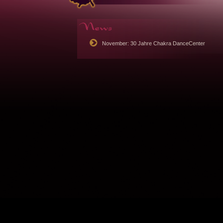
November: 30 Jahre Chakra DanceCenter