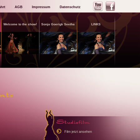
hrt
AGB
Impressum
Datenschutz
Welcome to the show!
Sonja Goerigk Seetha
LINKS
Film jetzt ansehen